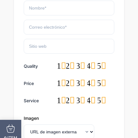
1
2
3
4
5
Quality
1
2
3
4
5
Price
1
2
3
4
5
Service
Imagen
ITEM
0