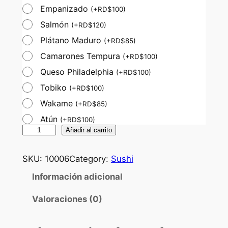
Empanizado
(
+
RD$
100
)
Salmón
(
+
RD$
120
)
Plátano Maduro
(
+
RD$
85
)
Camarones Tempura
(
+
RD$
100
)
Queso Philadelphia
(
+
RD$
100
)
Tobiko
(
+
RD$
100
)
Wakame
(
+
RD$
85
)
Atún
(
+
RD$
100
)
Añadir al carrito
SKU:
10006
Category:
Sushi
Información adicional
Valoraciones (0)