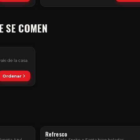
E SE COMEN
aki de la casa.
Ordenar
Refresco
laneta Azul.
Coca-Cola, Sprite o Fanta bien heladas.