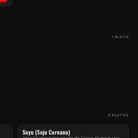
1
PLATO
5
PLATOS
Soyu (Soju Coreano)
Jinro Chamisul importado de Corea. Original, Uva