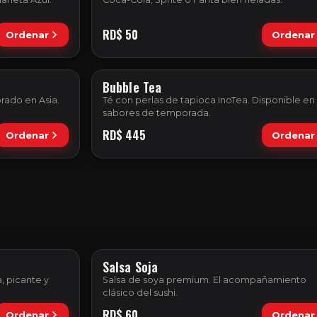
RD$
50
Ordenar
Ordenar
Bubble Tea
rado en Asia.
Té con perlas de tapioca InoTea. Disponible en
sabores de temporada.
RD$
445
Ordenar
Ordenar
Salsa Soja
, picante y
Salsa de soya premium. El acompañamiento
clásico del sushi.
RD$
60
Ordenar
Ordenar