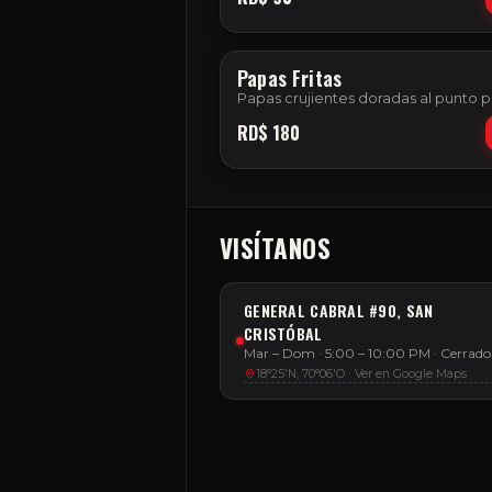
Papas Fritas
Papas crujientes doradas al punto p
RD$
180
VISÍTANOS
GENERAL CABRAL #90, SAN
CRISTÓBAL
Mar – Dom · 5:00 – 10:00 PM
·
Cerrado
18°25'N, 70°06'O · Ver en Google Maps