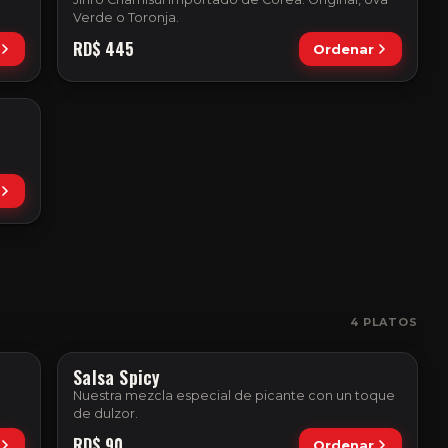
Verde o Toronja.
RD$
445
Ordenar
4
PLATOS
Salsa Spicy
Nuestra mezcla especial de picante con un toque
de dulzor.
RD$
90
Ordenar