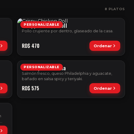
8
PLATOS
Crispy Chicken Roll
PERSONALIZABLE
Pollo crujiente por dentro, glaseado de la casa.
RD$
470
Ordenar
La Pampara Marina
PERSONALIZABLE
Salmón fresco, queso Philadelphia y aguacate,
bañado en salsa spicy y teriyaki.
RD$
575
Ordenar
n