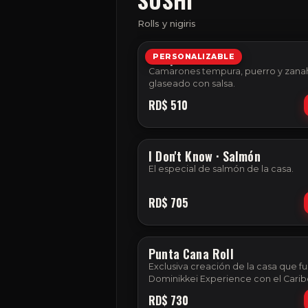
Rolls y nigiris
Tempura Roll
PERSONALIZABLE
Camarones tempura, puerro y zanah
glaseado con salsa.
RD$
510
I
FOTO
I Don't Know · Salmón
El especial de salmón de la casa.
RD$
705
Punta Cana Roll
Exclusiva creación de la casa que fu
Dominikkei Experience con el Cari
salsa cevichada y un topping de m
RD$
730