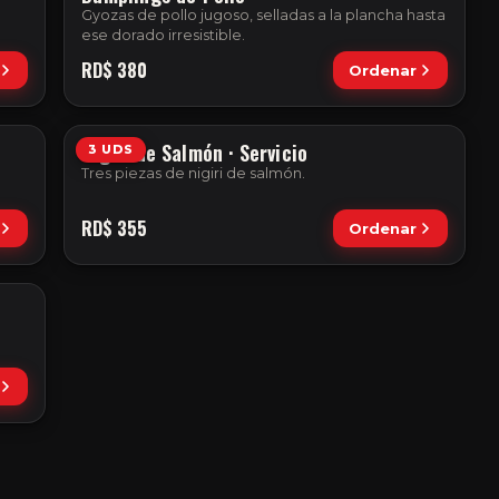
Gyozas de pollo jugoso, selladas a la plancha hasta
ese dorado irresistible.
RD$
380
Ordenar
Nigiri de Salmón · Servicio
3 UDS
Tres piezas de nigiri de salmón.
RD$
355
Ordenar