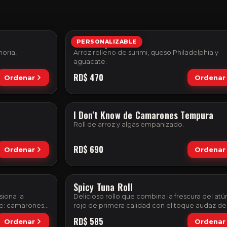
Philadelphia Roll
PERSONALIZABLE
oria,
Arroz relleno de surimi, queso Philadelphia y
aguacate.
RD$
470
Ordenar
Ordenar
I Don't Know de Camarones Tempura
Roll de arroz y algas empanizado.
RD$
690
Ordenar
Ordenar
Spicy Tuna Roll
siona la
Delicioso rollo que combina la frescura del atú
be: camarones,
rojo de primera calidad con el toque audaz de
ango maduro.
una mayonesa picante artesanal.
RD$
585
Ordenar
Ordenar