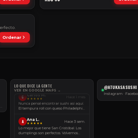
erfecto.
Ordenar
María A.
M
Hace 2 sem.
★★★★★
El mejor sushi de San Cristóbal, sin
discusión. El crispy chicken lo pedimos
cada vez que vamos.
LO QUE DICE LA GENTE
@ATUKASASUSHI
Carlos M.
VER EN GOOGLE MAPS →
C
Hace 1 mes
Instagram · Facebo
★★★★★
Nunca pensé encontrar sushi así aquí.
El tempura roll con queso Philadelphia
te cambia la vida.
Ana L.
A
Hace 3 sem.
★★★★★
Lo mejor que tiene San Cristóbal. Los
dumplings son perfectos. Volvemos
siempre.