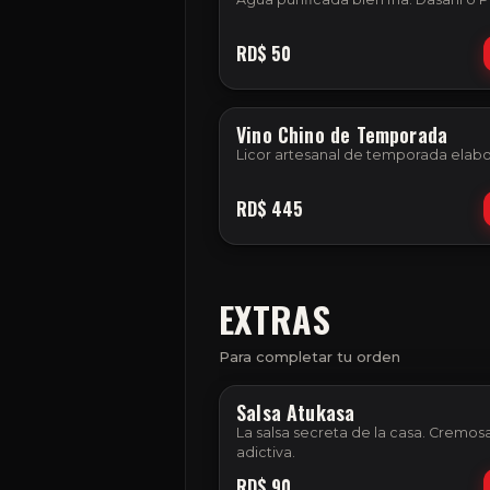
RD$
50
Vino Chino de Temporada
Licor artesanal de temporada elabo
RD$
445
EXTRAS
Para completar tu orden
Salsa Atukasa
La salsa secreta de la casa. Cremosa
adictiva.
RD$
90