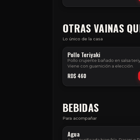
OTRAS VAINAS QU
Lo único de la casa
Pollo Teriyaki
Pollo crujiente bañado en salsa teriy
Viene con guarnición a elección.
RD$
460
BEBIDAS
Para acompañar
Agua
Agua purificada bien fría. Dasani o P