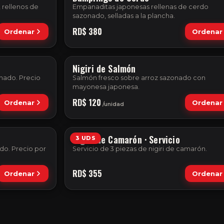
, rellenos de
Empanaditas japonesas rellenas de cerdo
sazonado, selladas a la plancha.
RD$
380
Ordenar
Ordenar
Nigiri de Salmón
onado. Precio
Salmón fresco sobre arroz sazonado con
mayonesa japonesa.
RD$
120
Ordenar
Ordenar
/
unidad
Nigiri de Camarón · Servicio
3 UDS
do. Precio por
Servicio de 3 piezas de nigiri de camarón.
RD$
355
Ordenar
Ordenar