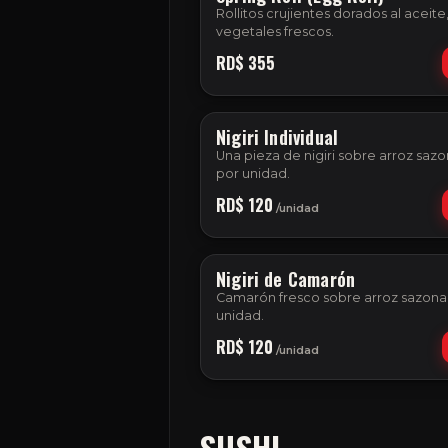
Rollitos crujientes dorados al aceite
vegetales frescos.
RD$
355
N
FOTO
Nigiri Individual
Una pieza de nigiri sobre arroz saz
por unidad.
RD$
120
/
unidad
Nigiri de Camarón
Camarón fresco sobre arroz sazona
unidad.
RD$
120
/
unidad
SUSHI