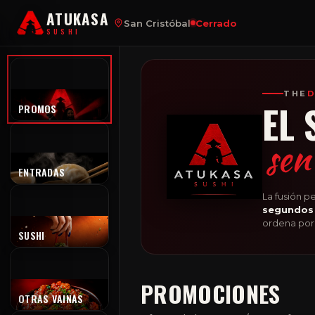
ATUKASA
San Cristóbal
Cerrado
SUSHI
THE
D
EL 
P
PROMOS
sen
E
ENTRADAS
La fusión p
segundos
ordena por
S
SUSHI
PROMOCIONES
O
OTRAS VAINAS